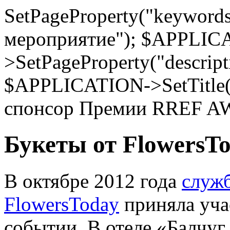
SetPageProperty("keywords
мероприятие"); $APPLIC
>SetPageProperty("descrip
$APPLICATION->SetTitle(
спонсор Премии RREF A
Букеты от FlowersTo
В октябре 2012 года
служб
FlowersToday
приняла уча
событии. В отеле «Балчуг