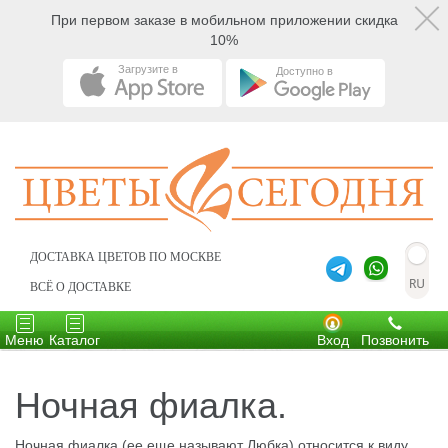
При первом заказе в мобильном приложении скидка
10%
Загрузите в
Доступно в
ДОСТАВКА ЦВЕТОВ ПО МОСКВЕ
ВСЁ О ДОСТАВКЕ
Toggle
Toggle
navigation
navigation
Меню
Каталог
Вход
Позвонить
Ночная фиалка.
Ночная фиалка (ее еще называют Любка) относится к виду