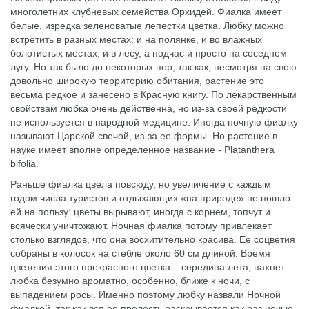
многолетних клубневых семейства Орхидей. Фиалка имеет
белые, изредка зеленоватые лепестки цветка. Любку можно
встретить в разных местах: и на полянке, и во влажных
болотистых местах, и в лесу, а подчас и просто на соседнем
лугу. Но так было до некоторых пор, так как, несмотря на свою
довольно широкую территорию обитания, растение это
весьма редкое и занесено в Красную книгу. По лекарственным
свойствам любка очень действенна, но из-за своей редкости
не используется в народной медицине. Иногда ночную фиалку
называют Царской свечой, из-за ее формы. Но растение в
науке имеет вполне определенное название - Platanthera
bifolia.
Раньше фиалка цвела повсюду, но увеличение с каждым
годом числа туристов и отдыхающих «на природе» не пошло
ей на пользу: цветы вырывают, иногда с корнем, топчут и
всячески уничтожают. Ночная фиалка потому привлекает
столько взглядов, что она восхитительно красива. Ее соцветия
собраны в колосок на стебле около 60 см длиной. Время
цветения этого прекрасного цветка – середина лета; пахнет
любка безумно ароматно, особенно, ближе к ночи, с
выпадением росы. Именно поэтому любку назвали Ночной
фиалкой, так как вся ее прелесть раскрывается как раз ночью.