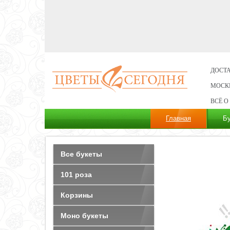
ДОСТА
МОСК
ВСЁ О
Главная
Б
Все букеты
101 роза
Корзины
Моно букеты