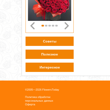
Советы
Полезное
Интересное
©2005—2026 FlowersToday
Политика обработки
персональных данных
Оферта