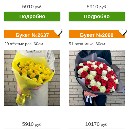
5910
5910
pуб.
pуб.
Подробно
Подробно
Букет №2637
Букет №2098
29 жёлтых роз, 60см
51 роза микс, 60см
5910
10170
pуб.
pуб.