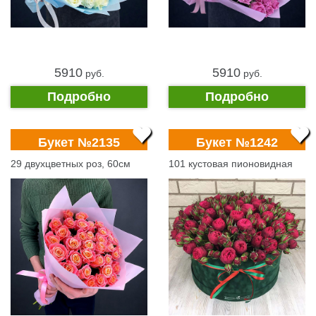
5910
5910
pуб.
pуб.
Подробно
Подробно
Букет №2135
Букет №1242
29 двухцветных роз, 60см
101 кустовая пионовидная
роза