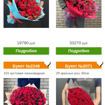
19790
33270
pуб.
pуб.
Подробно
Подробно
Букет №2246
Букет №2071
101 кустовая пионовидная
29 красных роз, 60см
роза