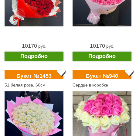
10170
10170
pуб.
pуб.
Подробно
Подробно
Букет №1453
Букет №940
51 белая роза, 60см
Сердце в коробке