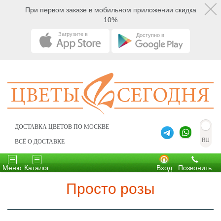
При первом заказе в мобильном приложении скидка
10%
Загрузите в
Доступно в
ДОСТАВКА ЦВЕТОВ ПО МОСКВЕ
ВСЁ О ДОСТАВКЕ
Toggle
Toggle
navigation
navigation
Меню
Каталог
Вход
Позвонить
Просто розы