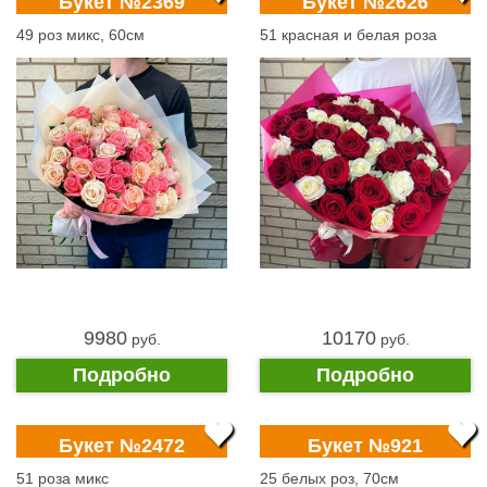
Букет №2369
Букет №2626
49 роз микс, 60см
51 красная и белая роза
9980
10170
pуб.
pуб.
Подробно
Подробно
Букет №2472
Букет №921
51 роза микс
25 белых роз, 70см