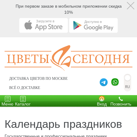
При первом заказе в мобильном приложении скидка
10%
Загрузите в
Доступно в
ДОСТАВКА ЦВЕТОВ ПО МОСКВЕ
ВСЁ О ДОСТАВКЕ
Toggle
Toggle
navigation
navigation
Меню
Каталог
Вход
Позвонить
Календарь праздников
Государственные и профессиональные праздники