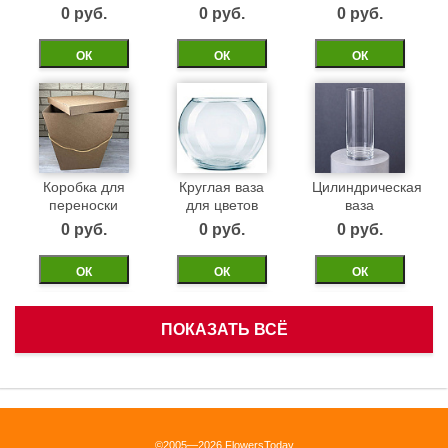
0 pуб.
0 pуб.
0 pуб.
ОК
ОК
ОК
Коробка для
Круглая ваза
Цилиндрическая
переноски
для цветов
ваза
0 pуб.
0 pуб.
0 pуб.
ОК
ОК
ОК
ПОКАЗАТЬ ВСЁ
Белая
Черная
Бежевая
корзинка
бархатная
бархатная
коробка 40см
коробка 40см
0 pуб.
©2005—2026 FlowersToday