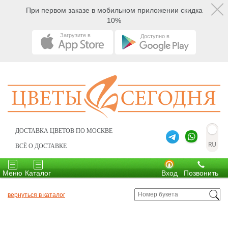
При первом заказе в мобильном приложении скидка
10%
Загрузите в
Доступно в
ДОСТАВКА ЦВЕТОВ ПО МОСКВЕ
ВСЁ О ДОСТАВКЕ
Toggle
Toggle
navigation
navigation
Меню
Каталог
Вход
Позвонить
вернуться в каталог