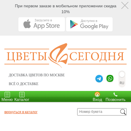
При первом заказе в мобильном приложении скидка
10%
Загрузите в
Доступно в
ДОСТАВКА ЦВЕТОВ ПО МОСКВЕ
ВСЁ О ДОСТАВКЕ
Toggle
Toggle
navigation
navigation
Меню
Каталог
Вход
Позвонить
вернуться в каталог