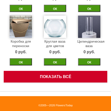
ОК
ОК
ОК
Коробка для
Круглая ваза
Цилиндрическая
переноски
для цветов
ваза
0 pуб.
0 pуб.
0 pуб.
ОК
ОК
ОК
ПОКАЗАТЬ ВСЁ
Белая
Черная
Бежевая
корзинка
бархатная
бархатная
коробка 40см
коробка 40см
0 pуб.
©2005—2026 FlowersToday
0 pуб.
0 pуб.