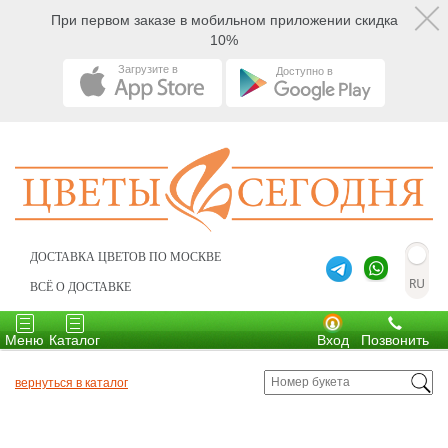
При первом заказе в мобильном приложении скидка
10%
Загрузите в
Доступно в
ДОСТАВКА ЦВЕТОВ ПО МОСКВЕ
ВСЁ О ДОСТАВКЕ
Toggle
Toggle
navigation
navigation
Меню
Каталог
Вход
Позвонить
вернуться в каталог