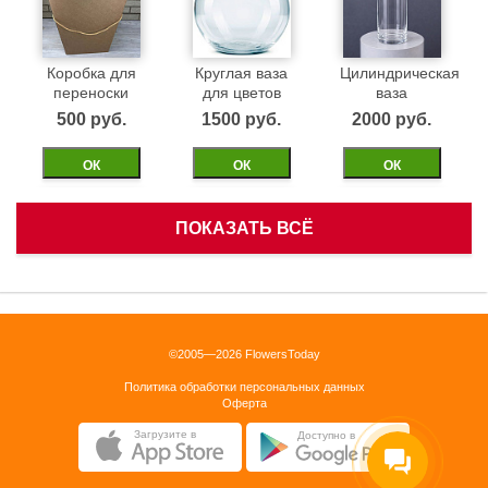
Коробка для
Круглая ваза
Цилиндрическая
переноски
для цветов
ваза
500 pуб.
1500 pуб.
2000 pуб.
ОК
ОК
ОК
ПОКАЗАТЬ ВСЁ
Белая
Черная
Бежевая
корзинка
бархатная
бархатная
коробка 40см
коробка 40см
1500 pуб.
©2005—2026 FlowersToday
2500 pуб.
2500 pуб.
Политика обработки персональных данных
ОК
Оферта
ОК
ОК
Загрузите в
Доступно в