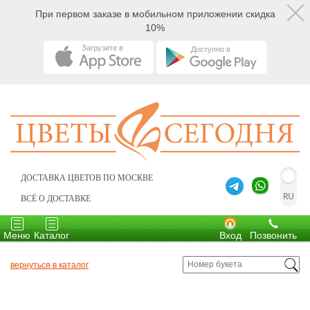
При первом заказе в мобильном приложении скидка
10%
Загрузите в
Доступно в
ДОСТАВКА ЦВЕТОВ ПО МОСКВЕ
ВСЁ О ДОСТАВКЕ
Toggle
Toggle
navigation
navigation
Меню
Каталог
Вход
Позвонить
вернуться в каталог