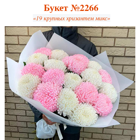
Букет №2266
«19 крупных хризантем микс»