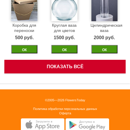
Коробка для
Круглая ваза
Цилиндрическая
переноски
для цветов
ваза
500 pуб.
1500 pуб.
2000 pуб.
ОК
ОК
ОК
ПОКАЗАТЬ ВСЁ
Белая
Черная
Бежевая
корзинка
бархатная
бархатная
коробка 40см
коробка 40см
1500 pуб.
©2005—2026 FlowersToday
2500 pуб.
2500 pуб.
Политика обработки персональных данных
ОК
Оферта
ОК
ОК
Загрузите в
Доступно в