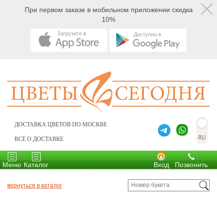
При первом заказе в мобильном приложении скидка
10%
Загрузите в
Доступно в
ДОСТАВКА ЦВЕТОВ ПО МОСКВЕ
ВСЁ О ДОСТАВКЕ
Toggle
Toggle
navigation
navigation
Меню
Каталог
Вход
Позвонить
вернуться в каталог