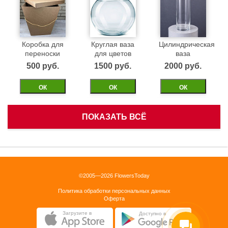
Коробка для
Круглая ваза
Цилиндрическая
переноски
для цветов
ваза
500 pуб.
1500 pуб.
2000 pуб.
ОК
ОК
ОК
ПОКАЗАТЬ ВСЁ
Белая
Черная
Бежевая
корзинка
бархатная
бархатная
коробка 40см
коробка 40см
1500 pуб.
©2005—2026 FlowersToday
2500 pуб.
2500 pуб.
Политика обработки персональных данных
ОК
Оферта
ОК
ОК
Загрузите в
Доступно в