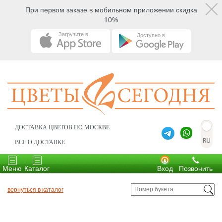
При первом заказе в мобильном приложении скидка
10%
Загрузите в
Доступно в
ДОСТАВКА ЦВЕТОВ ПО МОСКВЕ
ВСЁ О ДОСТАВКЕ
Toggle
Toggle
navigation
navigation
Меню
Каталог
Вход
Позвонить
вернуться в каталог