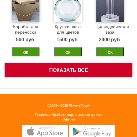
Коробка для
Круглая ваза
Цилиндрическая
переноски
для цветов
ваза
500 pуб.
1500 pуб.
2000 pуб.
ОК
ОК
ОК
ПОКАЗАТЬ ВСЁ
Белая
Черная
Бежевая
корзинка
бархатная
бархатная
коробка 40см
коробка 40см
1500 pуб.
©2005—2026 FlowersToday
2500 pуб.
2500 pуб.
Политика обработки персональных данных
ОК
Оферта
ОК
ОК
Загрузите в
Доступно в