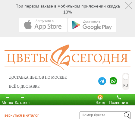
При первом заказе в мобильном приложении скидка
10%
Загрузите в
Доступно в
ДОСТАВКА ЦВЕТОВ ПО МОСКВЕ
ВСЁ О ДОСТАВКЕ
Toggle
Toggle
navigation
navigation
Меню
Каталог
Вход
Позвонить
вернуться в каталог