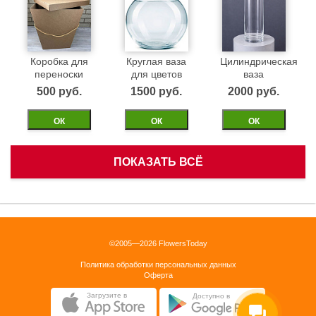
Коробка для
Круглая ваза
Цилиндрическая
переноски
для цветов
ваза
500 pуб.
1500 pуб.
2000 pуб.
ОК
ОК
ОК
ПОКАЗАТЬ ВСЁ
Белая
Черная
Бежевая
корзинка
бархатная
бархатная
коробка 40см
коробка 40см
1500 pуб.
©2005—2026 FlowersToday
2500 pуб.
2500 pуб.
Политика обработки персональных данных
ОК
Оферта
ОК
ОК
Загрузите в
Доступно в