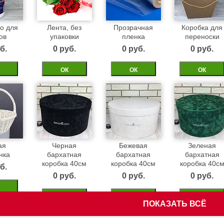
о для
Лента, без
Прозрачная
Коробка для
ов
упаковки
пленка
переноски
б.
0 pуб.
0 pуб.
0 pуб.
ОК
ОК
ОК
ая
Черная
Бежевая
Зеленая
нка
бархатная
бархатная
бархатная
коробка 40см
коробка 40см
коробка 40с
б.
0 pуб.
0 pуб.
0 pуб.
ОК
ОК
ОК
ПОКАЗАТЬ ВСЁ