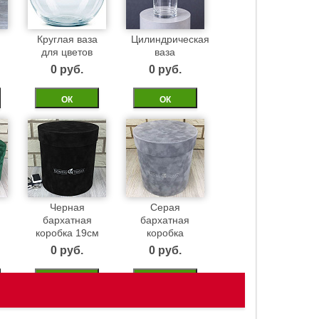
Круглая ваза
Цилиндрическая
для цветов
ваза
0 pуб.
0 pуб.
ОК
ОК
Черная
Серая
бархатная
бархатная
м
коробка 19см
коробка
0 pуб.
0 pуб.
ОК
ОК