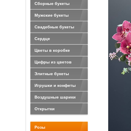
Сборные букеты
Мужские букеты
Свадебные букеты
Сердце
Цветы в коробке
Цифры из цветов
Элитные букеты
Игрушки и конфеты
Воздушные шарики
Открытки
Розы