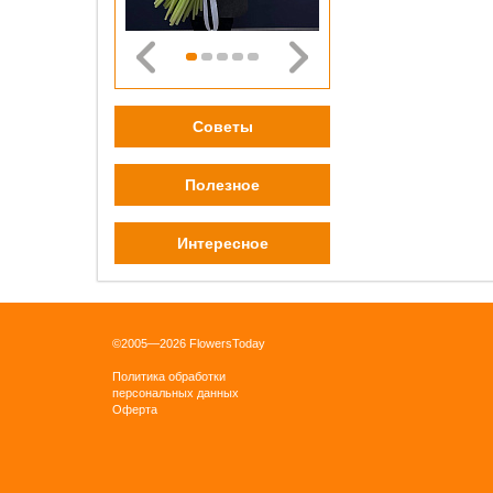
0 pу
ОК
Советы
Полезное
Бордо
Интересное
плён
0 pу
ОК
©2005—2026 FlowersToday
Политика обработки
персональных данных
Оферта