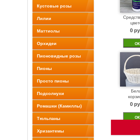
Кустовые розы
Средств
Лилии
цвет
0 pу
Маттиолы
Орхидеи
ОК
Пионовидные розы
Пионы
Просто пионы
Бел
Подсолнухи
корзи
0 pу
Ромашки (Камиллы)
ОК
Тюльпаны
Хризантемы