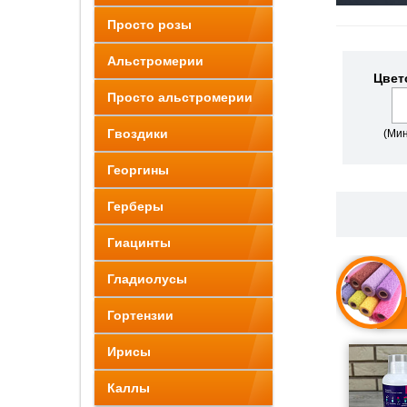
Просто розы
Альстромерии
Цвет
Просто альстромерии
Гвоздики
(Мин
Георгины
Герберы
Гиацинты
Гладиолусы
Гортензии
Ирисы
Каллы