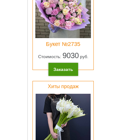
ОК
Букет №2735
Лен
9030
атлас
Стоимость:
руб.
розо
0 pу
Заказать
ОК
Хиты продаж
Свет
зеле
плён