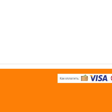
0 pуб.
б.
0 pуб.
ОК
ОК
ОК
вая
Белая плёнка
Черная
ка
плёнка
0 pуб.
б.
0 pуб.
ОК
ОК
Как оплатить: