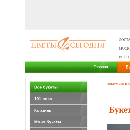
ДОСТА
МОСК
ВСЁ О
Главная
Б
вернуться в к
Все букеты
101 роза
Буке
Корзины
Моно букеты