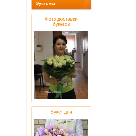
Эустомы
Фото доставки
букетов
Беже
барха
коробка
0 pу
ОК
Лен
Букет дня
атлас
бел
0 pу