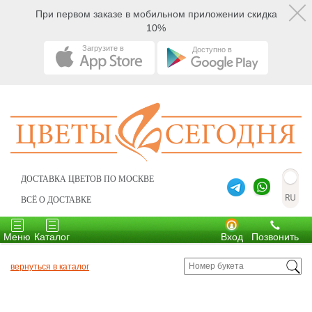
При первом заказе в мобильном приложении скидка
10%
Загрузите в
Доступно в
ДОСТАВКА ЦВЕТОВ ПО МОСКВЕ
ВСЁ О ДОСТАВКЕ
Toggle
Toggle
navigation
navigation
Меню
Каталог
Вход
Позвонить
вернуться в каталог