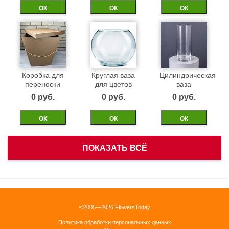
ОК
ОК
ОК
Коробка для
Круглая ваза
Цилиндрическая
переноски
для цветов
ваза
0 pуб.
0 pуб.
0 pуб.
ОК
ОК
ОК
ПОКАЗАТЬ ВСЁ
Белая
Черная
Бежевая
корзинка
бархатная
бархатная
коробка 40см
коробка 40см
0 pуб.
©2005—2026 FlowersToday
0 pуб.
0 pуб.
Политика обработки персональных данных
ОК