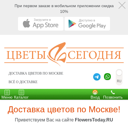
При первом заказе в мобильном приложении скидка
10%
Загрузите в
Доступно в
ДОСТАВКА ЦВЕТОВ ПО МОСКВЕ
ВСЁ О ДОСТАВКЕ
Toggle
Toggle
navigation
navigation
Меню
Каталог
Вход
Позвонить
Доставка цветов по Москве!
Приветствуем Вас на сайте
FlowersToday.RU