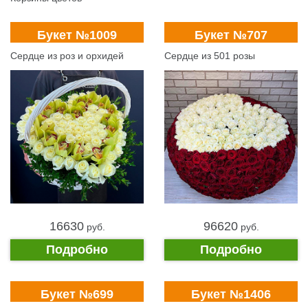
Букет №1009
Букет №707
Сердце из роз и орхидей
Сердце из 501 розы
16630
96620
pуб.
pуб.
Подробно
Подробно
Букет №699
Букет №1406