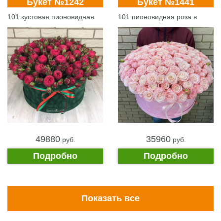
Букет №1242
Букет №1441
101 кустовая пионовидная
101 пионовидная роза в
роза
коробке
49880
35960
pуб.
pуб.
Подробно
Подробно
Показать все