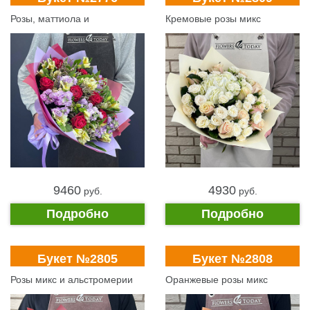
Розы, маттиола и
Кремовые розы микс
альстромерии
9460
4930
pуб.
pуб.
Подробно
Подробно
Букет №2805
Букет №2808
Розы микс и альстромерии
Оранжевые розы микс